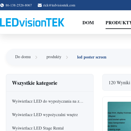
86-138-2526-8067
rick@ledvisiontek.com
DOM
PRODUKT
led poster screen
Do domu
produkty
Wszystkie kategorie
120 Wyniki
Wyświetlacz LED do wypożyczania na zewnątrz
Wyświetlacz LED wypożyczalni wnętrz
Wyświetlacz LED Stage Rental