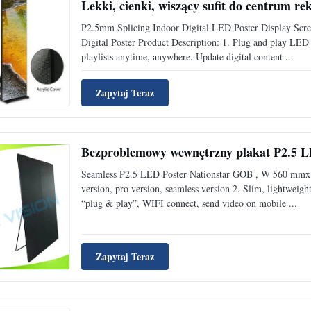
Lekki, cienki, wiszący sufit do centrum r
P2.5mm Splicing Indoor Digital LED Poster Display Scre
Digital Poster Product Description: 1. Plug and play LED 
playlists anytime, anywhere. Update digital content ...
Zapytaj Teraz
Bezproblemowy wewnętrzny plakat P2.5 L
Seamless P2.5 LED Poster Nationstar GOB , W 560 mmx H
version, pro version, seamless version 2. Slim, lightwei
“plug & play”, WIFI connect, send video on mobile ...
Zapytaj Teraz