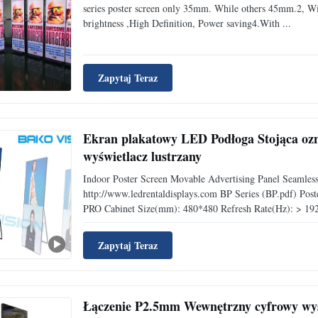
series poster screen only 35mm. While others 45mm.2, Wit
brightness ,High Definition, Power saving4.With ...
Zapytaj Teraz
Ekran plakatowy LED Podłoga Stojąca o
wyświetlacz lustrzany
Indoor Poster Screen Movable Advertising Panel Seamless
http://www.ledrentaldisplays.com BP Series (BP.pdf) Poste
PRO Cabinet Size(mm): 480*480 Refresh Rate(Hz): > 192
Zapytaj Teraz
Łączenie P2.5mm Wewnętrzny cyfrowy wy