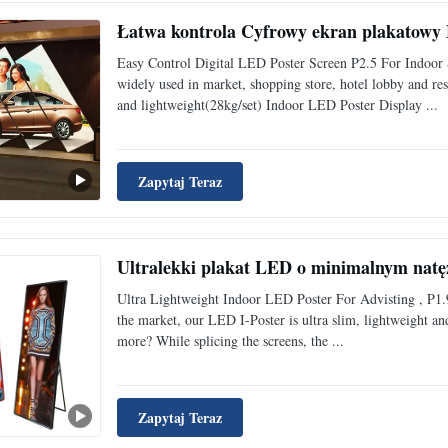
Łatwa kontrola Cyfrowy ekran plakatowy
Easy Control Digital LED Poster Screen P2.5 For Indoor 
widely used in market, shopping store, hotel lobby and re
and lightweight(28kg/set) Indoor LED Poster Display ...
Zapytaj Teraz
Ultralekki plakat LED o minimalnym natęż
Ultra Lightweight Indoor LED Poster For Advisting , P1.9
the market, our LED I-Poster is ultra slim, lightweight an
more? While splicing the screens, the ...
Zapytaj Teraz