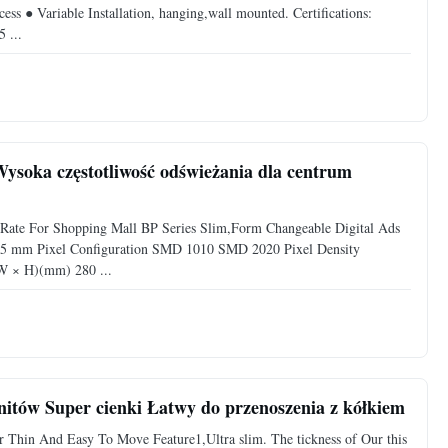
ess ● Variable Installation, hanging,wall mounted. Certifications:
 ...
ysoka częstotliwość odświeżania dla centrum
 Rate For Shopping Mall BP Series Slim,Form Changeable Digital Ads
 2.5 mm Pixel Configuration SMD 1010 SMD 2020 Pixel Density
W × H)(mm) 280 ...
nitów Super cienki Łatwy do przenoszenia z kółkiem
 Thin And Easy To Move Feature1,Ultra slim. The tickness of Our this