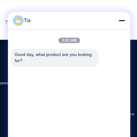
Tia
Następny
7
8
3:01 AM
Good day, what product are you looking 
for?
SKONTAKTUJ SIĘ Z NAMI
zewnątrz
86-138-2526-8067
00:00-23:59
z
rick@ledvisiontek.com
1201, Jiaxiye Plaza, No. 328, Minzhi Avenue, Longhua New
District, Shenzhen, Guangdong, Chiny