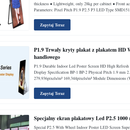
thickness ● Lightweight, only 28kg per cabinet ● Front acc
Parameters: Pixel Pitch P1.9 P2.5 P3 LED Type SMD1515
Zapytaj Teraz
P1.9 Trwały kryty plakat z plakatem HD W
handlowego
P1.9 Durable Indoor Led Poster Screen HD High Refresh
Display Specification BP-1 BP-2 Physical Pitch 1.9 mm
279,936pixels/m² 169,344pixels/m² Module Dimensions (
Zapytaj Teraz
Specjalny ekran plakatowy Led P2.5 1000 
Special P2.5 With Wheel Indoor Poster LED Screen Super