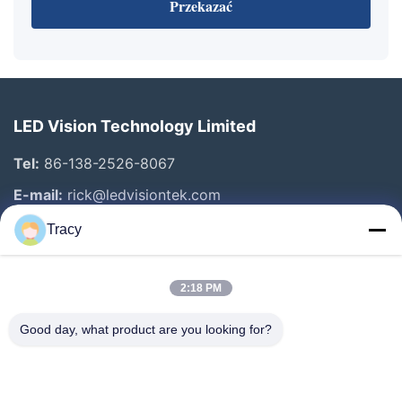
Przekazać
LED Vision Technology Limited
Tel:
86-138-2526-8067
E-mail:
rick@ledvisiontek.com
Tracy
Szybkie Linki
2:18 PM
Dom
Produkty
Good day, what product are you looking for?
O Nas
Wycieczka Po Fabryce