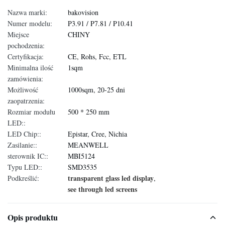
Nazwa marki:
bakovision
Numer modelu:
P3.91 / P7.81 / P10.41
Miejsce
CHINY
pochodzenia:
Certyfikacja:
CE, Rohs, Fcc, ETL
Minimalna ilość
1sqm
zamówienia:
Możliwość
1000sqm, 20-25 dni
zaopatrzenia:
Rozmiar modułu
500 * 250 mm
LED::
LED Chip::
Epistar, Cree, Nichia
Zasilanie::
MEANWELL
sterownik IC::
MBI5124
Typu LED::
SMD3535
transparent glass led display
Podkreślić:
,
see through led screens
Opis produktu