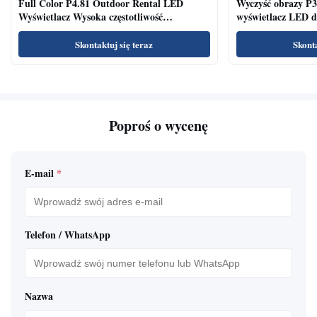
Full Color P4.81 Outdoor Rental LED
Wyczyść obrazy P3
Wyświetlacz Wysoka częstotliwość
wyświetlacz LED dl
odświeżania Szeroki kąt widzenia
konferencyjnych
Skontaktuj się teraz
Skonta
Poproś o wycenę
E-mail
*
Telefon / WhatsApp
Nazwa