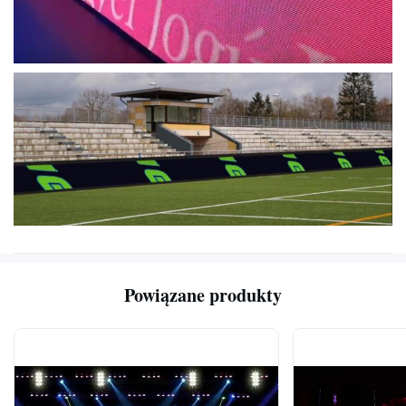
Poziomy
(liniowa)
kolor
Kontrola jasności
Poziomy
100
Współczynnik
1,000: 1
kontrastu
Głębokość
kawałek
16
przetwarzania
Ilość klatek
Herc
60
Wyświetl
częstotliwość
Herc
180 ~ 3 000
odświeżania
Powiązane produkty
Napięcie
wejściowe
ODKURZACZ
110 do 240
(nominalne)
Wejściowa