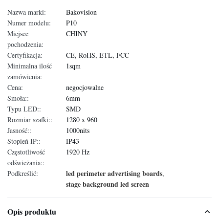
Nazwa marki:
Bakovision
Numer modelu:
P10
Miejsce
CHINY
pochodzenia:
Certyfikacja:
CE, RoHS, ETL, FCC
Minimalna ilość
1sqm
zamówienia:
Cena:
negocjowalne
Smoła::
6mm
Typu LED::
SMD
Rozmiar szafki::
1280 x 960
Jasność::
1000nits
Stopień IP::
IP43
Częstotliwość
1920 Hz
odświeżania::
led perimeter advertising boards
Podkreślić:
,
stage background led screen
Opis produktu