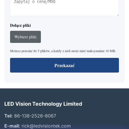
Dołącz pliki
Wybierz pliki
Możesz przesłać do 5 plików, a każdy z nich może mieć maksymalnie 10 MB.
Przekazać
LED Vision Technology Limited
Tel:
86-138-2526-8067
E-mail:
rick@ledvisiontek.com