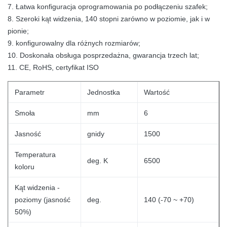
7. Łatwa konfiguracja oprogramowania po podłączeniu szafek;
8. Szeroki kąt widzenia, 140 stopni zarówno w poziomie, jak i w
pionie;
9. konfigurowalny dla różnych rozmiarów;
10. Doskonała obsługa posprzedażna, gwarancja trzech lat;
11. CE, RoHS, certyfikat ISO
Parametr
Jednostka
Wartość
Smoła
mm
6
Jasność
gnidy
1500
Temperatura
deg.
K
6500
koloru
Kąt widzenia -
poziomy (jasność
deg.
140 (-70 ~ +70)
50%)