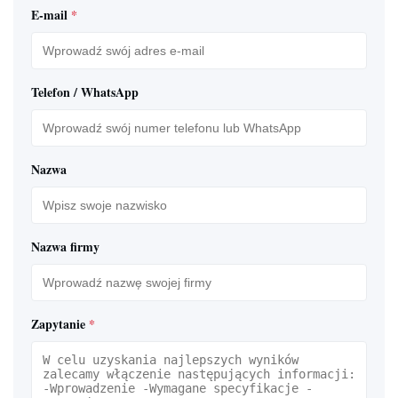
E-mail
*
Format danych
DVI, MPG, AVI,
multimedialnych
WMV, RM itp.
Połączenie
UTP Cat 5 / Optical
Telefon / WhatsApp
danych
Fibre
System
Stań na ziemi za
mocowania
pomocą wspornika
Nazwa
Nazwa firmy
Zapytanie
*