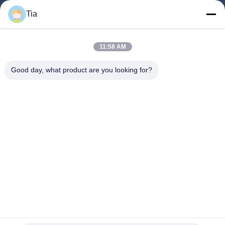
Tia
Szybkie Linki
11:58 AM
Dom
Produkty
Good day, what product are you looking for?
O Nas
Wycieczka Po Fabryce
Kontrola Jakości
Aktualności
Skontaktuj Się Z Nami
Follow Us