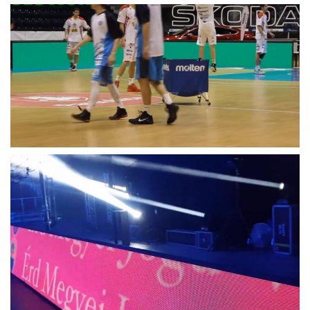
Kropka na panel
30,720
Dot na metr
27777
kwadratowy
LED na metr
27777
kwadratowy
Zalecana
minimalna
m
4.56
odległość
oglądania
Zalecana
najlepsza
m
6 ~ 60
odległość
oglądania
Zabarwienie
281 bilionów
Skala szarości
65 536 poziomów na