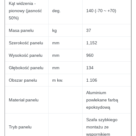
Kąt widzenia -
pionowy (jasność
deg.
140 (-70 ~ +70)
50%)
Masa panelu
kg
37
Szerokość panelu
mm
1,152
Wysokość panelu
mm
960
Głębokość panelu
mm
134
Obszar panelu
m kw.
1.106
Aluminium
Materiał panelu
powlekane farbą
epoksydową
Szafa szybkiego
Tryb panelu
montażu ze
wspornikiem