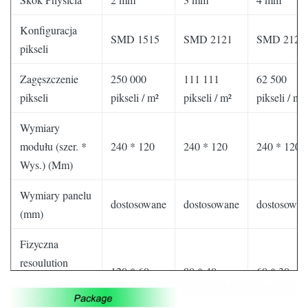
Konfiguracja
SMD 1515
SMD 2121
SMD 2121
pikseli
Zagęszczenie
250 000
111 111
62 500
pikseli
pikseli / m²
pikseli / m²
pikseli / m²
Wymiary
modułu (szer. *
240 * 120
240 * 120
240 * 120
Wys.) (Mm)
Wymiary panelu
dostosowane
dostosowane
dostosowan
(mm)
Fizyczna
resoulution
120 * 60
80 * 40
60 * 30
modułów (W *
H)