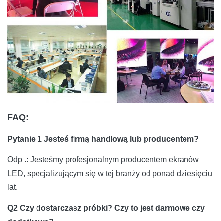
Klasa IP (przód /
IP 40
IP 40
IP 40
tył)
Temperatura
-20ºC-60ºC
-20ºC-60ºC
-20ºC-60ºC
pracy /
/ 10% -90%
/ 10% -90%
/ 10% -90%
wilgotność
Temperatura
-40ºC-80ºC
-40ºC-80ºC
-40ºC-80ºC
przechowywania
/ 10% -90%
/ 10% -90%
/ 10% -90%
/ wilgotność
FAQ:
Pytanie 1
Jesteś firmą handlową lub producentem?
Odp .: Jesteśmy profesjonalnym producentem ekranów
LED, specjalizującym się w tej branży od ponad dziesięciu
lat.
Q2
Czy dostarczasz próbki? Czy to jest darmowe czy