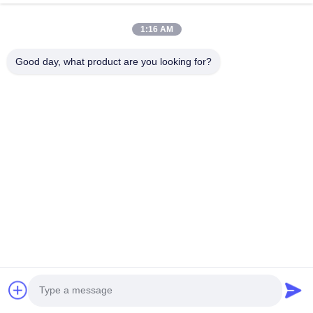
Szybkie Linki
1:16 AM
Dom
Produkty
Good day, what product are you looking for?
O Nas
Wycieczka Po Fabryce
Kontrola Jakości
Aktualności
Skontaktuj Się Z Nami
Follow Us
©2018- LED Vision Technology Limited. Wszystkie prawa zastrzeżone