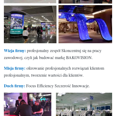
Częstotliwość
> 1.920 Hz
> 1.920 Hz
> 1.920 Hz
odświeżania
Metoda
1/40
1/40
1/8
skanowania
Poziomy kąt
160 °
160 °
160 °
Wizja firmy:
profesjonalny zespół Skoncentruj się na pracy
widzenia
zawodowej, czyli jak budować markę BAKOVISION.
Kąt widzenia w
140 °
140 °
140 °
Misja firmy:
oferowanie profesjonalnych rozwiązań klientom
pionie
profesjonalnym, tworzenie wartości dla klientów.
Oczekiwany
100 000
100 000
100 000
Duch firmy:
Focus Efficiency Szczerość Innowacje.
okres
godzin
godzin
godzin
użytkowania
Srevicing
Z przodu
Z przodu
Z przodu