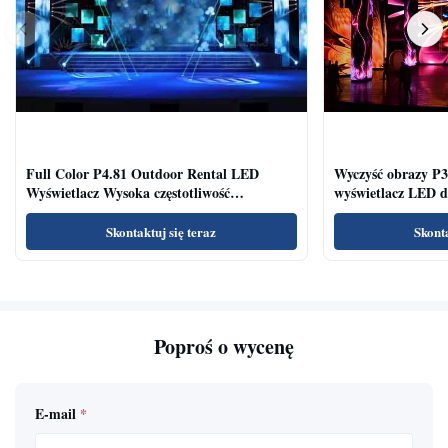
Full Color P4.81 Outdoor Rental LED
Wyczyść obrazy P3
Wyświetlacz Wysoka częstotliwość
wyświetlacz LED dl
odświeżania Szeroki kąt widzenia
konferencyjnych
Skontaktuj się teraz
Skonta
Poproś o wycenę
E-mail
*