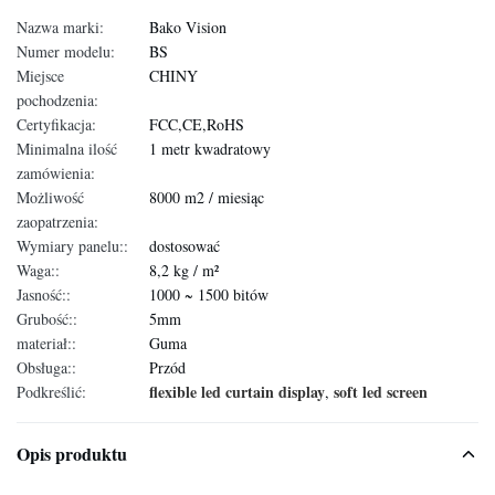
Nazwa marki:
Bako Vision
Numer modelu:
BS
Miejsce
CHINY
pochodzenia:
Certyfikacja:
FCC,CE,RoHS
Minimalna ilość
1 metr kwadratowy
zamówienia:
Możliwość
8000 m2 / miesiąc
zaopatrzenia:
Wymiary panelu::
dostosować
Waga::
8,2 kg / m²
Jasność::
1000 ~ 1500 bitów
Grubość::
5mm
materiał::
Guma
Obsługa::
Przód
flexible led curtain display
soft led screen
Podkreślić:
,
Opis produktu