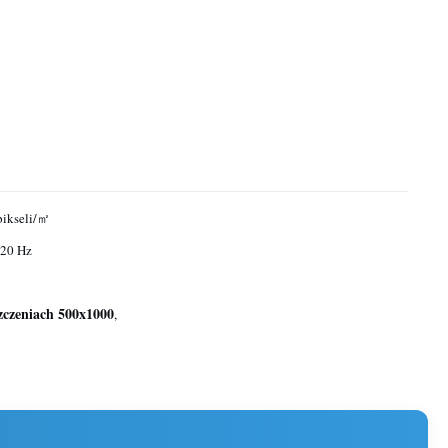
pikseli/㎡
920 Hz
zczeniach 500x1000
,