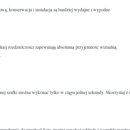
wą, konserwacja i instalacja są bardziej wydajne i wygodne.
kiej rozdzielczości zapewniają absolutną przyjemność wizualną.
.
nej szafki można wykonać tylko w ciągu jednej sekundy. Skorzystaj z 
rządzenia do regulacji kąta, można uzyskać wklęsłą i wypukłą regulac