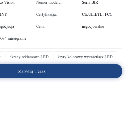
ko Vision
Numer modelu:
Seria BIR
INY
Certyfikacja:
CE,UL,ETL, FCC
gocjacja
Cena:
negocjowalne
00㎡ miesięcznie
y
ekrany reklamowe LED
kryty kolorowy wyświetlacz LED
Z
a
p
y
t
a
j
T
e
r
a
z