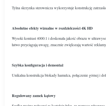
Tylna skrzynka sterownicza wykorzystuje konstrukcję zatrzasko
Absolutne efekty wizualne w rozdzielczości 4K HD
Wysoki kontrast 4000:1 i doskonała jakość obrazu w ultrawyso
łatwo przyciągają uwagę, znacznie zwiększają wartość reklamy
Szybka konfiguracja i demontaż
Unikalna konstrukcja blokady hamulca, połączenie górnej i dol
Regulowany zamek kątowy
Szafkę można połączyć w kształcie łuku, za pomocą własnego u