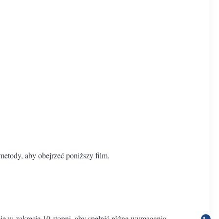
metody, aby obejrzeć poniższy film.
ję w zakresie 10 stopni, aby spełnić różne wymagania