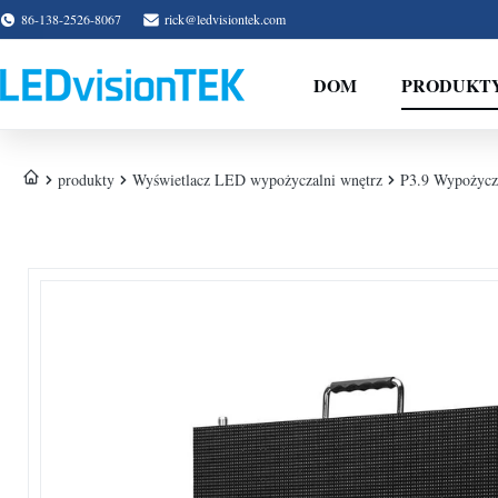
86-138-2526-8067
rick@ledvisiontek.com
DOM
PRODUKT
produkty
Wyświetlacz LED wypożyczalni wnętrz
P3.9 Wypożycza