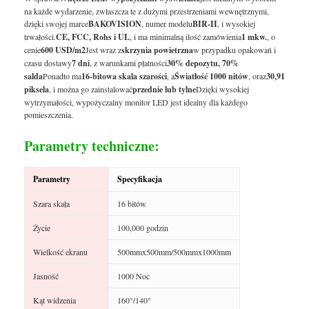
na każde wydarzenie, zwłaszcza te z dużymi przestrzeniami wewnętrznymi,
dzięki swojej marce
BAKOVISION
, numer modelu
BIR-II
, i wysokiej
trwałości.
CE, FCC, Rohs i UL
, i ma minimalną ilość zamówienia
1 mkw.
, o
cenie
600 USD/m2
Jest wraz z
skrzynia powietrzna
w przypadku opakowań i
czasu dostawy
7 dni
, z warunkami płatności
30% depozytu, 70%
salda
Ponadto ma
16-bitowa skala szarości
, a
Światłość 1000 nitów
, oraz
30,91
piksela
, i można go zainstalować
przednie lub tylne
Dzięki wysokiej
wytrzymałości, wypożyczalny monitor LED jest idealny dla każdego
pomieszczenia.
Parametry techniczne:
Parametry
Specyfikacja
Szara skała
16 bitów
Życie
100,000 godzin
Wielkość ekranu
500mmx500mm/500mmx1000mm
Jasność
1000 Noc
Kąt widzenia
160°/140°