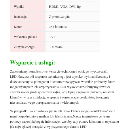
Wyniki
HDMI, VGA, DVI, itp.
Instalacja
Z przodu/z tyłu
Kolor
281 bilionów
Wskaźnik pikseli
3.91
Zużycie energii
300 W/m2
Wsparcie i usługi:
Zapewniamy kompleksowe wsparcie techniczne i obsługę wypożyczalni
LED.Nasz zespół wsparcia technicznego jest wysoko wykwalifikowany i
doświadczony w pomaganiu klientom rozwiązywać wszelkie problemy, które
mogą wystąpić z ich wypożyczalnia LED wyświetlaczOferujemy również
szeroki zakres profesjonalnych usług, aby lepiej zaspokoić potrzeby naszych
klientów, w tym instalację, wsparcie i konserwację produktów, tworzenie
niestandardowego oprogramowania i wiele innych.
W przypadku jakichkolwiek pytań lub obaw klienci mogą skontaktować się z
nami bezpośrednio e-mailem lub telefonicznie.Nasze internetowe centrum
pomocy zapewnia bogate informacje i zasoby, aby pomóc klientom w uzyskaniu
jak największej korzyści z wypożyczalnego ekranu LED.