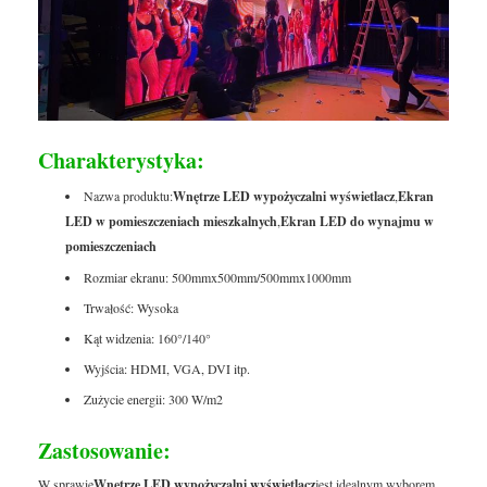
Charakterystyka:
Nazwa produktu:
Wnętrze LED wypożyczalni wyświetlacz
,
Ekran
LED w pomieszczeniach mieszkalnych
,
Ekran LED do wynajmu w
pomieszczeniach
Rozmiar ekranu: 500mmx500mm/500mmx1000mm
Trwałość: Wysoka
Kąt widzenia: 160°/140°
Wyjścia: HDMI, VGA, DVI itp.
Zużycie energii: 300 W/m2
Zastosowanie:
W sprawie
Wnętrze LED wypożyczalni wyświetlacz
jest idealnym wyborem