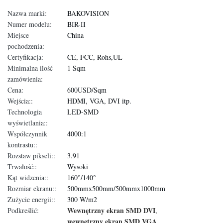
Nazwa marki:
BAKOVISION
Numer modelu:
BIR-II
Miejsce
China
pochodzenia:
Certyfikacja:
CE, FCC, Rohs,UL
Minimalna ilość
1 Sqm
zamówienia:
Cena:
600USD/Sqm
Wejścia::
HDMI, VGA, DVI itp.
Technologia
LED-SMD
wyświetlania::
Współczynnik
4000:1
kontrastu::
Rozstaw pikseli::
3.91
Trwałość::
Wysoki
Kąt widzenia::
160°/140°
Rozmiar ekranu::
500mmx500mm/500mmx1000mm
Zużycie energii::
300 W/m2
Wewnętrzny ekran SMD DVI
Podkreślić:
,
wewnętrzny ekran SMD VGA