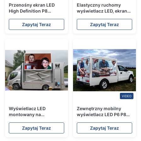
Przenośny ekran LED
Elastyczny ruchomy
High Definition P8
wyświetlacz LED, ekran
Outdoor IP65 1/4 Scan
przyczepny Propaganda
Driving Method
Led SMD P4 16bit
Zapytaj Teraz
Zapytaj Teraz
VIDEO
Wyświetlacz LED
Zewnętrzny mobilny
montowany na
wyświetlacz LED P6 P8
ciężarówce P5.95
P10 Tablica reklamowa
Mobilny ekran LED o
montowana na
Zapytaj Teraz
Zapytaj Teraz
jasności 6000 nitów
ciężarówce