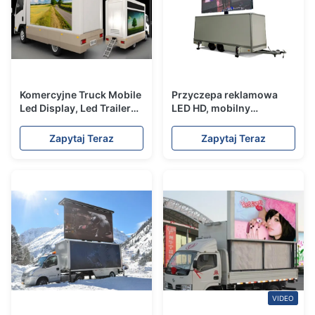
Komercyjne Truck Mobile
Przyczepa reklamowa
Led Display, Led Trailer
LED HD, mobilny
Screen For Promotion /
wyświetlacz LED z
Notice
podnoszeniem
Zapytaj Teraz
Zapytaj Teraz
VIDEO