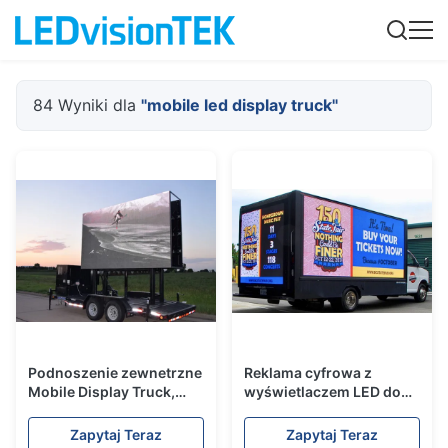
84 Wyniki dla
"mobile led display truck"
Podnoszenie zewnetrzne
Reklama cyfrowa z
Mobile Display Truck,
wyświetlaczem LED do
mobilny wyświetlacz
montażu na ciężarówce
wideo 6mm Pixel Pitch
1R1G1B Long Life Span
Zapytaj Teraz
Zapytaj Teraz