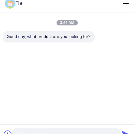
Tia
Szybkie Linki
3:55 AM
Dom
Produkty
Good day, what product are you looking for?
O Nas
Wycieczka Po Fabryce
Kontrola Jakości
Aktualności
Skontaktuj Się Z Nami
Follow Us