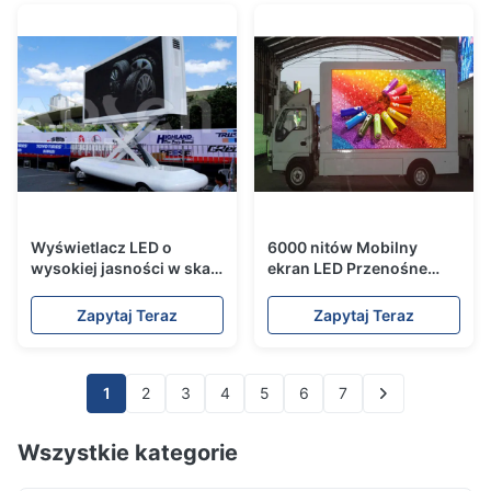
Wyświetlacz LED o
6000 nitów Mobilny
wysokiej jasności w skali
ekran LED Przenośne
szarości Przyczepa
znaki LED w wielu
Wyświetlacz wideo
rozmiarach Dostępne
Zapytaj Teraz
Zapytaj Teraz
Dostosowany rozmiar
1
2
3
4
5
6
7
Wszystkie kategorie