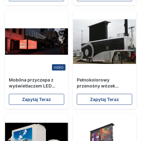
VIDEO
Mobilna przyczepa z
Pełnokolorowy
wyświetlaczem LED
przenośny wózek
Meanwell 5500nits P5
widłowy P8 z ruchomą
SMD2727
wyściółką z szafką 1280 *
Zapytaj Teraz
Zapytaj Teraz
960 mm