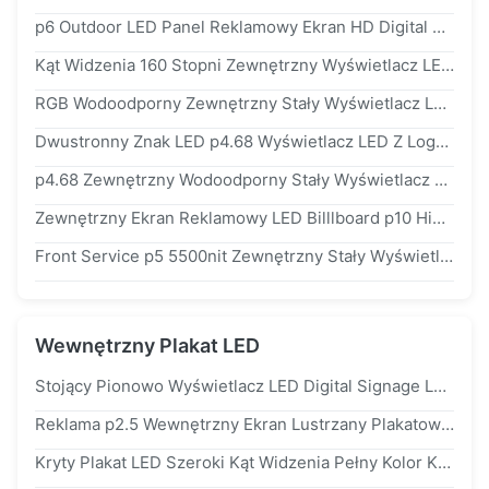
p6 Outdoor LED Panel Reklamowy Ekran HD Digital Billboard Wysoka Rozdzielczość
Kąt Widzenia 160 Stopni Zewnętrzny Wyświetlacz LED Ściana Wideo Do Billboardu Budowlanego
RGB Wodoodporny Zewnętrzny Stały Wyświetlacz LED p8 p10 SMD Wysoka Jasność ip65 / ip54
Dwustronny Znak LED p4.68 Wyświetlacz LED Z Logo Okrągły Ekran Ze Sterowaniem USB 4g WiFi
p4.68 Zewnętrzny Wodoodporny Stały Wyświetlacz Logo LED Do Sklepu
Zewnętrzny Ekran Reklamowy LED Billlboard p10 Highway
Front Service p5 5500nit Zewnętrzny Stały Wyświetlacz LED Do Reklamy
Wewnętrzny Plakat LED
Stojący Pionowo Wyświetlacz LED Digital Signage Lekki Wyświetlacz Odświeżający 3840 Hz
Reklama p2.5 Wewnętrzny Ekran Lustrzany Plakatowy LED 1000 Nitów Z Rozstawem Osi
Kryty Plakat LED Szeroki Kąt Widzenia Pełny Kolor Kryty Wyświetlacz LED Reklama Do Wynajęcia Dla Sklepów