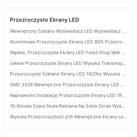
Przezroczyste Ekrany LED
Wewnętrzny Szklany Wyświetlacz LED Wyświetlacz Ultra Cienki Ukryty Kabel Monitor LED
Aluminiowe Przezroczyste Ekrany LED 80% Przezroczystości Reklama Na Szkle / Oknach
Wąskie, Przezroczyste Ekrany LED Fxied Shop Mall Szafka Aluminiowa O Wysokiej Jasności
Lekkie Przezroczyste Ekrany LED Wysoka Transmisja Cyfrowa Kurtyna Okienna
Przezroczyste Szklane Ekrany LED 1920hz Wysoka Szczotka Clear Image 5500 Nity ip30
SMD 3528 Wewnętrzne Przezroczyste Ekrany LED Materiał Pełnokolorowego Panelu Aluminiowego ip30
Naprawiono Instalację Przezroczyste Ekrany LED 1R1G1B Materiały Reklamowe Kurtyna p35mm
16-Bitowa Szara Skala Reklama Na Szkle Ekran Wyświetlacza LED Wysoka Przejrzystość Tylna Obsługa
Wysoka Przezroczystość p16 Wewnętrzne Ekrany Ledowe 5500 Nits Jasność SMD