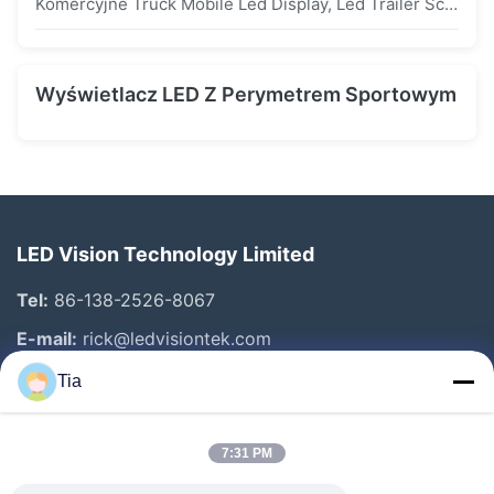
Komercyjne Truck Mobile Led Display, Led Trailer Screen For Promotion / Notice
Wyświetlacz LED Z Perymetrem Sportowym
LED Vision Technology Limited
Tel:
86-138-2526-8067
E-mail:
rick@ledvisiontek.com
Tia
Szybkie Linki
7:31 PM
Dom