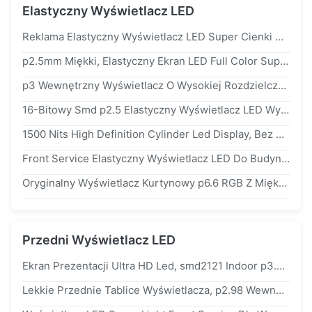
Elastyczny Wyświetlacz LED
Reklama Elastyczny Wyświetlacz LED Super Cienki Bez Szafy O Dużej Elastyczności
p2.5mm Miękki, Elastyczny Ekran LED Full Color Super Slim I Lightweitht For Show
p3 Wewnętrzny Wyświetlacz O Wysokiej Rozdzielczości Z Matrycą LED O Wymiarach 240 X 120 Mm
16-Bitowy Smd p2.5 Elastyczny Wyświetlacz LED Wysoka Częstotliwość Odświeżania I Rozdzielczość
1500 Nits High Definition Cylinder Led Display, Bez Wentylatora, Miękki Ekran LED
Front Service Elastyczny Wyświetlacz LED Do Budynków Zewnętrznych Powiesić Instalację
Oryginalny Wyświetlacz Kurtynowy p6.6 RGB Z Miękką Diodą LED, Składany Ekran Z Opcją Promieniowania
Przedni Wyświetlacz LED
Ekran Prezentacji Ultra HD Led, smd2121 Indoor p3.91 Led Screen Rental
Lekkie Przednie Tablice Wyświetlacza, p2.98 Wewnętrzny Panel LED