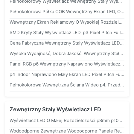
Pełnokolorowy Wyświetlacz Wewnętrzny Stały Wyświetlacz LED Reklama Ultra HD Full Color p1.25 ip43 Półkowy Wyświetlacz LED
Pełnokolorowa Półka COB Wewnętrzny Ekran LED, Oznakowanie LCD Dla Klubu Barowego W Sklepie Detalicznym
Wewnętrzny Ekran Reklamowy O Wysokiej Rozdzielczości, Wyświetlacz Ścienny LED p3 p4 p5 Do Promocji
SMD Kryty Stały Wyświetlacz LED, p3 Pixel Pitch Full Color LED Video Wall Do Reklamy
Cena Fabryczna Wewnętrzny Stały Wyświetlacz LED Ściana Wideo 4 Mm Pixel Pitch 2 Lata Gwarancji
Wysoka Wydajność, Dobra Jakość, Wewnętrzny Stały Wyświetlacz LED, Ściana Wideo Do Reklamy
Panel RGB p6 Wewnętrzny Naprawiono Wyświetlacz LED Na Reklamową Ścianę Wideo
p4 Indoor Naprawiono Mały Ekran LED Pixel Pitch Full Color Do Reklamy Videl Wall
Pełnokolorowa Wewnętrzna Ściana Wideo p4, Przedni Magnetyczny Wyświetlacz LED Do Montażu Stacjonarnego
Zewnętrzny Stały Wyświetlacz LED
Wyświetlacz LED O Małej Rozdzielczości p8mm p10mm p10mm Wodoodporny Do Reklamy
Wodoodporne Zewnętrzne Wodoodporne Panele Reklamowe Led p8 p10 Front Service Stalowa Rama