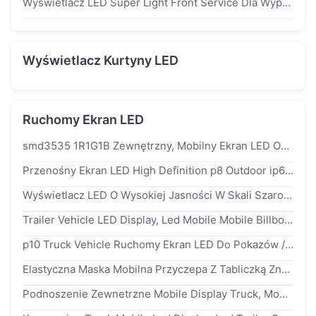
Wyświetlacz LED Super Light Front Service Dla Wypożyczalni Stage Stage p3.9 Fine Pitch
Wyświetlacz Kurtyny LED
Ruchomy Ekran LED
smd3535 1R1G1B Zewnętrzny, Mobilny Ekran LED Odporny Na Kurz ip65 / ip54
Przenośny Ekran LED High Definition p8 Outdoor ip65 1/4 Scan Driving Method
Wyświetlacz LED O Wysokiej Jasności W Skali Szarości Przyczepa Wyświetlacz Wideo Dostosowany Rozmiar
Trailer Vehicle LED Display, Led Mobile Mobile Billboard Low Consumption Power
p10 Truck Vehicle Ruchomy Ekran LED Do Pokazów / Reklam Long Life Span
Elastyczna Maska ​​Mobilna Przyczepa Z Tabliczką Znamionową, Ekran Samochodowy p4.81 1R1G1B
Podnoszenie Zewnetrzne Mobile Display Truck, Mobilny Wyświetlacz Wideo 6mm Pixel Pitch