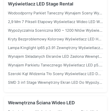
Wyświetlacz LED Stage Rental
Wodoodporny Parkiet Taneczny Wynajem Sceny Wyświetlacz LED Opcjonalny Efekt Interaktywny 3,91 Mm
2,9 Mm 7 Pikseli Etapowy Wyświetlacz Wideo LED Wypożyczalnia Wewnętrzna Na Imprezy / Pokazy Na Żywo
Wypożyczalnia Sceniczna 900 ~ 1200 Nitów Wyświetlacz LED 2,9 Mm 7 Pikseli Z 2-Letnią Gwarancją
Kryty Bezproblemowy Kolorowy Wyświetlacz LED HD SMD p3.91 16 Bitów 2 Lata Gwarancji
Lampa Kinglight ip65 p3.91 Zewnętrzny Wyświetlacz LED
Wynajem Składanych Ekranów LED Zasłona Wewnętrzna Wyświetlacz LED 360 ° Kreatywny Moduł Zdarzeń Oszczędność Miejsca ip43 ip54
Wynajem Parkietu Tanecznego Wyświetlacz LED p5.2 ip65 Do Sali Weselnej / Imprezy Dla DJ-Ów
Szeroki Kąt Widzenia Tło Sceny Wyświetlacz LED Duży Ekran Z Regulacją Wysokości
SMD 3 in1 Stage Wewnętrzny Ekran LED Do Wypożyczenia Wyświetl Wydarzenia / Reklamę
Wewnętrzna Ściana Wideo LED