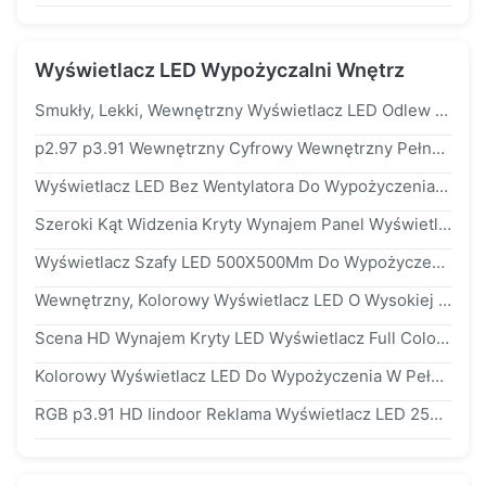
Wyświetlacz LED Wypożyczalni Wnętrz
Smukły, Lekki, Wewnętrzny Wyświetlacz LED Odlew Ciśnieniowy Materiał Aluminiowy Na Scenę
p2.97 p3.91 Wewnętrzny Cyfrowy Wewnętrzny Pełny Kolorowy Wyświetlacz LED 1920hz Do 3840hz Odśwież
Wyświetlacz LED Bez Wentylatora Do Wypożyczenia 4,81 Mm Piksel Pełny Kolor Lekki
Szeroki Kąt Widzenia Kryty Wynajem Panel Wyświetlacza LED Telewizory Ściany Na Imprezy Reklamowe
Wyświetlacz Szafy LED 500X500Mm Do Wypożyczenia Wideo Ściana p3.91 Do Reklamy
Wewnętrzny, Kolorowy Wyświetlacz LED O Wysokiej Rozdzielczości p3.91 p4.81 smd2121 Na Scenę
Scena HD Wynajem Kryty LED Wyświetlacz Full Color p3.91 p4.81 500X500Mm
Kolorowy Wyświetlacz LED Do Wypożyczenia W Pełnym Kolorze p3.91 Panel Wysokiej Rozdzielczości 2 Lata Gwarancji
RGB p3.91 HD Iindoor Reklama Wyświetlacz LED 250 * 250 Mm Mniejsze Zużycie Energii