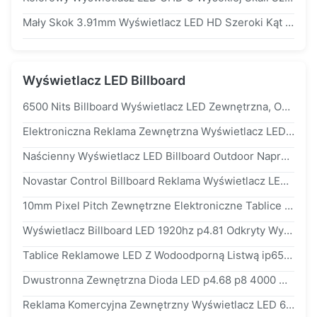
Mały Skok 3.91mm Wyświetlacz LED HD Szeroki Kąt Widzenia 900-1200 Nits Jasność
Wyświetlacz LED Billboard
6500 Nits Billboard Wyświetlacz LED Zewnętrzna, Odporna Na Warunki Atmosferyczne, Zimna Obudowa Ze Stali
Elektroniczna Reklama Zewnętrzna Wyświetlacz LED ip65 Clear Image Digital Signage p6
Naścienny Wyświetlacz LED Billboard Outdoor Naprawiono smd2727 Full Color Waterproof
Novastar Control Billboard Reklama Wyświetlacz LED p8 6000 Nits Multiple Install
10mm Pixel Pitch Zewnętrzne Elektroniczne Tablice Led O Wysokiej Jasności Wodoodporność ip65
Wyświetlacz Billboard LED 1920hz p4.81 Odkryty Wysoka Jasność Dla Reklamy W Pełnym Wymiarze Godzin
Tablice Reklamowe LED Z Wodoodporną Listwą ip65 Z Regulowaną Jasnością
Dwustronna Zewnętrzna Dioda LED p4.68 p8 4000 Nitów Okrągłe Logo Sklepu Billboard
Reklama Komercyjna Zewnętrzny Wyświetlacz LED 6000 Nitów Jasność Wodoodporny