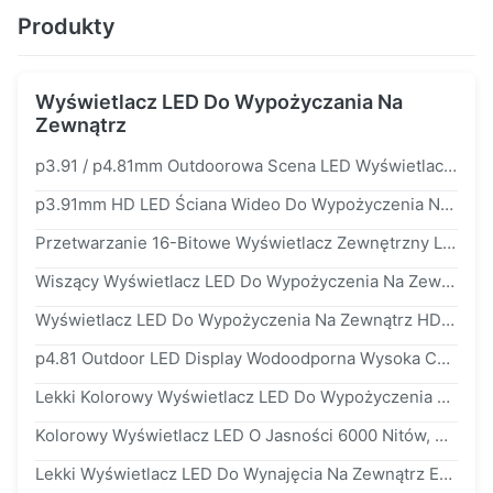
Produkty
Wyświetlacz LED Do Wypożyczania Na
Zewnątrz
p3.91 / p4.81mm Outdoorowa Scena LED Wyświetlacz Wodoodporny Reklama
p3.91mm HD LED Ściana Wideo Do Wypożyczenia Na Stole Montażowym 500 * 500 Mm Panel 1920hz 100000 Godz
Przetwarzanie 16-Bitowe Wyświetlacz Zewnętrzny LED Do Wypożyczenia p3.91 p4.81 Wodoodporne Połączenie Bez Szwu
Wiszący Wyświetlacz LED Do Wypożyczenia Na Zewnątrz p4.81mm Panel Full Color 500 X 500mm ip65
Wyświetlacz LED Do Wypożyczenia Na Zewnątrz HD p3.91 Rgb Lekki Lekki Panel LED Nationstar
p4.81 Outdoor LED Display Wodoodporna Wysoka Częstotliwość Odświeżania Slim Fanless Design
Lekki Kolorowy Wyświetlacz LED Do Wypożyczenia Na Zewnątrz HD p3.91 p4.81 Na Imprezę
Kolorowy Wyświetlacz LED O Jasności 6000 Nitów, Wodoodporny Ekran Ledowy p3.91 Stage
Lekki Wyświetlacz LED Do Wynajęcia Na Zewnątrz Ekran O Wysokiej Jasności Wideo Na Scenie