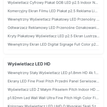
Wyświetlacz Cyfrowy Plakat GOB LED p2.5 Indoor Nationstar Wynajem / Stały Bez Ramki
Komercyjny Ekran Filmu LED Plakat p2.5 Reklama Light Box Display SMD 2121
Wewnętrzny Wyświetlacz Plakatowy LED Przenośny Wyświetlacz Lite p2.5 Do Reklam W Sklepach Handlowych
Odtwarzacz Reklamowy LED Przenośne Oznakowanie Cyfrowe Kryty Plakat LED p2.5 Wyświetlacz Do Reklam W Sklepach Handlowych
Kryty Plakatowy Wyświetlacz LED p2.5 Ekran Lustrzany 570 * 1897 Mm Odlew Ciśnieniowy AL Wifi / 4g / USB Do Reklamy W Centrum Handlowym
Wewnętrzny Ekran LED Digital Signage Full Color p2.5mm Ultra Slim Do Reklamy
Wyświetlacz LED HD
Wewnętrzny Stały Wyświetlacz LED p1.8mm HD 4k 1920hz Z Obsługą Magnetycznego Frontu
Ekrany LED Fine Pixel Pitch Przedni Panel Serwisowy Ściany Wideo Z Magnesem Do Sali Konferencyjnej Studia Telewizyjnego
Wyświetlacz LED Z Małym Pikselem Pitch Indoor HD p1.9 Ekrany LED Panel Do Montażu Na Ścianie Całkowicie Od Przodu
p1.92mm Led Wall Wall Ultra Fine Pitch High Color Fidelity smd1010
Kolorowy Wyświetlacz LED UHD O Wysokiej Skali Szarości p1.56mm Z Obudową Świetlną 400X300Mm